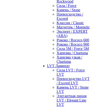
Rockwood
Сила / Force
Камень / Stone
Превосходство /
Exceed
Классик / Classic
Магнетик / Magnetic
Эксперт / EXPERT
(ABA)
Рококо / Rococo 600
Рококо / Rococo 900
Сила 5М / Force 5М
Харизма / Charisma
Харизма узкая /
Charisma
LVT Ламинат
Сила LVT / Force
LVT
Превосходство LVT
/ Exceed LVT
Камень LVT / Stone
LVT
Элегантная линия
LVT / Elegant Line
LVT