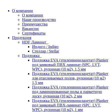
О компании
О компании
Наше производство
Преимущества
Вакансии
Сертификаты
Продукция
HDF Ламинат
Индиго / Indigo
Стеллар / Stellar
Подложка
Подложка EVA (этиленвинилацетат) Planker
под замковый ПВХ ламинат (SPC, LVT,
WPC), рулонная (10 м2), 1,5 мм
Подложка EVA (этиленвинилацетат) Planker
для отапливаемых полов, рулонная (10 м2)
1,5 мм
Подложка EVA (этиленвинилацетат) Planker
под ламинированные полы и паркетную
доску, рулонная (10 м2), 2 мм
Подложка EVA (этиленвинилацетат) Planker
под замковый ПВХ-ламинат (SPC, LVT,
WPC), рулонная (10 м2), 1 мм