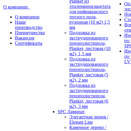
Planker из
Оп
этиленвинилацетата
О компании
дос
для инфракрасного
Но
О компании
теплого пола,
Ст
Наше
рулонная (10 м2) 1,5
Во
производство
мм
отв
Преимущества
Подложка из
Ин
Вакансии
экструдированного
по 
Сертификаты
пенополистирола,
SP
Planker, листовая (10
Ин
м2), 1,5 мм
по 
Подложка из
LV
экструдированного
пенополистирола,
Planker, листовая (5
м2), 2 мм
Подложка из
экструдированного
пенополистирола,
Planker, листовая (6
м2), 3 мм
SPC Ламинат
Элегантная линия /
Elegant Line
Каменное дерево /