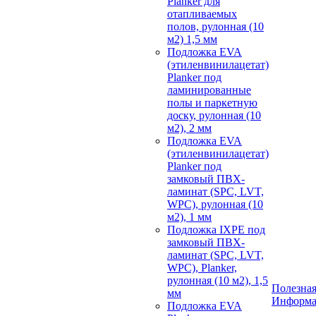
Planker для
отапливаемых
полов, рулонная (10
м2) 1,5 мм
Подложка EVA
(этиленвинилацетат)
Planker под
ламинированные
полы и паркетную
доску, рулонная (10
м2), 2 мм
Подложка EVA
(этиленвинилацетат)
Planker под
замковый ПВХ-
ламинат (SPC, LVT,
WPC), рулонная (10
м2), 1 мм
Подложка IXPE под
замковый ПВХ-
ламинат (SPC, LVT,
WPC), Planker,
рулонная (10 м2), 1,5
Полезна
мм
Информ
Подложка EVA