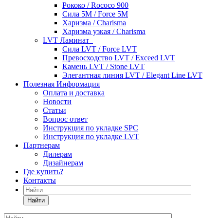
Рококо / Rococo 900
Сила 5М / Force 5М
Харизма / Charisma
Харизма узкая / Charisma
LVT Ламинат
Сила LVT / Force LVT
Превосходство LVT / Exceed LVT
Камень LVT / Stone LVT
Элегантная линия LVT / Elegant Line LVT
Полезная Информация
Оплата и доставка
Новости
Статьи
Вопрос ответ
Инструкция по укладке SPC
Инструкция по укладке LVT
Партнерам
Дилерам
Дизайнерам
Где купить?
Контакты
Найти