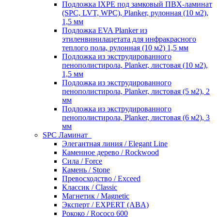
Подложка IXPE под замковый ПВХ-ламинат
(SPC, LVT, WPC), Planker, рулонная (10 м2),
1,5 мм
Подложка EVA Planker из
этиленвинилацетата для инфракрасного
теплого пола, рулонная (10 м2) 1,5 мм
Подложка из экструдированного
пенополистирола, Planker, листовая (10 м2),
1,5 мм
Подложка из экструдированного
пенополистирола, Planker, листовая (5 м2), 2
мм
Подложка из экструдированного
пенополистирола, Planker, листовая (6 м2), 3
мм
SPC Ламинат
Элегантная линия / Elegant Line
Каменное дерево / Rockwood
Сила / Force
Камень / Stone
Превосходство / Exceed
Классик / Classic
Магнетик / Magnetic
Эксперт / EXPERT (ABA)
Рококо / Rococo 600