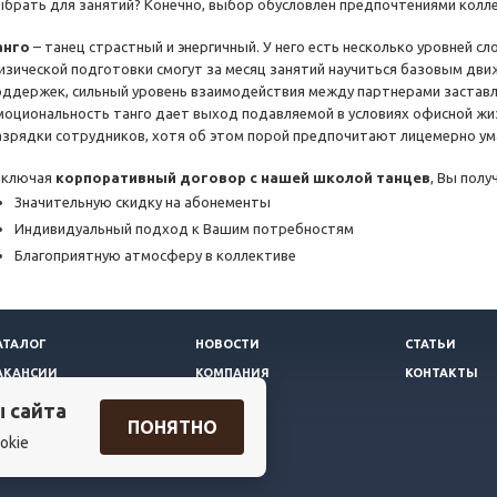
ыбрать для занятий? Конечно, выбор обусловлен предпочтениями колле
анго
– танец страстный и энергичный. У него есть несколько уровней с
изической подготовки смогут за месяц занятий научиться базовым дви
оддержек, сильный уровень взаимодействия между партнерами заставл
моциональность танго дает выход подавляемой в условиях офисной жиз
азрядки сотрудников, хотя об этом порой предпочитают лицемерно ум
аключая
корпоративный договор с нашей школой танцев
, Вы полу
Значительную скидку на абонементы
Индивидуальный подход к Вашим потребностям
Благоприятную атмосферу в коллективе
АТАЛОГ
НОВОСТИ
СТАТЬИ
АКАНСИИ
КОМПАНИЯ
КОНТАКТЫ
ы сайта
ПОНЯТНО
okie