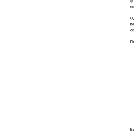
ф
я
О
п
с
П
В