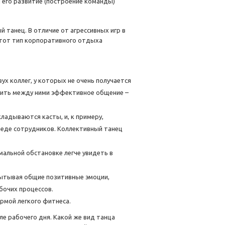
 его развитие (построение команды)
 танец. В отличие от агрессивных игр в
этот тип корпоративного отдыха
х коллег, у которых не очень получается
дить между ними эффективное общение –
кладываются касты, и, к примеру,
реде сотрудников. Коллективный танец
мальной обстановке легче увидеть в
пытывая общие позитивные эмоции,
бочих процессов.
рмой легкого фитнеса.
е рабочего дня. Какой же вид танца