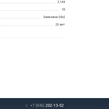
2,144
10
Замковое (clic)
25 лет
+7 (846)
202-13-02