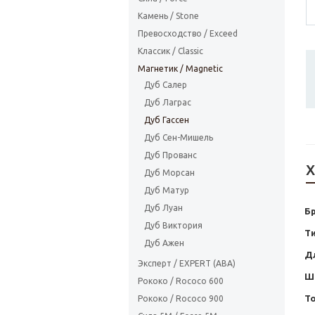
Камень / Stone
Превосходство / Exceed
Классик / Classic
Магнетик / Magnetic
Дуб Салер
Дуб Лаграс
Дуб Гассен
Дуб Сен-Мишель
Дуб Прованс
Х
Дуб Морсан
Дуб Матур
Дуб Луан
Б
Дуб Виктория
Т
Дуб Ажен
Д
Эксперт / EXPERT (ABA)
Ш
Рококо / Rococo 600
Т
Рококо / Rococo 900