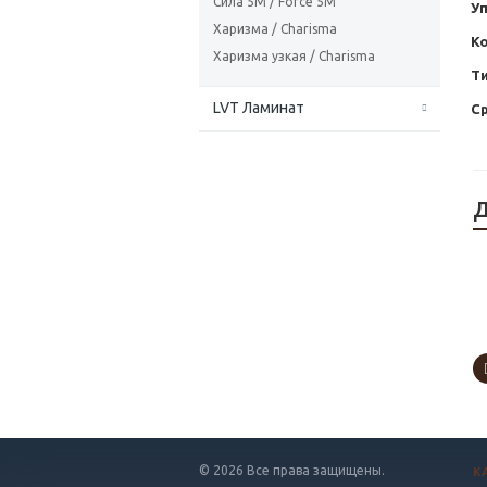
Сила 5М / Force 5М
Уп
Харизма / Charisma
Ко
Харизма узкая / Charisma
Т
LVT Ламинат
С
Д
© 2026 Все права защищены.
К