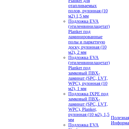
Planker для
отапливаемых
полов, рулонная (10
м2) 1,5 мм
Подложка EVA
(этиленвинилацетат)
Planker под
ламинированные
полы и паркетную
доску, рулонная (10
м2), 2 мм
Подложка EVA
(этиленвинилацетат)
Planker под
замковый ПВХ-
ламинат (SPC, LVT,
WPC), рулонная (10
м2), 1 мм
Подложка IXPE под
замковый ПВХ-
ламинат (SPC, LVT,
WPC), Planker,
рулонная (10 м2), 1,5
Полезна
мм
Информ
Подложка EVA