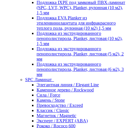
Подложка IXPE под замковый ПВХ-ламинат
(SPC, LVT, WPC), Planker, рулонная (10 м2),
1,5 мм
Подложка EVA Planker из
этиленвинилацетата для инфракрасного
теплого пола, рулонная (10 м2) 1,5 мм
Подложка из экструдированного
пенополистирола, Planker, листовая (10 м2),
1,5 мм
Подложка из экструдированного
пенополистирола, Planker, листовая (5 м2), 2
мм
Подложка из экструдированного
пенополистирола, Planker, листовая (6 м2), 3
мм
SPC Ламинат
Элегантная линия / Elegant Line
Каменное дерево / Rockwood
Сила / Force
Камень / Stone
Превосходство / Exceed
Классик / Classic
Магнетик / Magnetic
Эксперт / EXPERT (ABA)
Рококо / Rococo 600