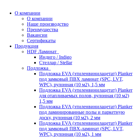
О компании
О компании
Наше производство
Преимущества
Вакансии
Сертификаты
Продукция
HDF Ламинат
Индиго / Indigo
Стеллар / Stellar
Подложка
Подложка EVA (этиленвинилацетат) Planker
под замковый ПВХ ламинат (SPC, LVT,
WPC), рулонная (10 м2), 1,5 мм
Подложка EVA (этиленвинилацетат) Planker
для отапливаемых полов, рулонная (10 м2)
1,5 мм
Подложка EVA (этиленвинилацетат) Planker
под ламинированные полы и паркетную
доску, рулонная (10 м2), 2 мм
Подложка EVA (этиленвинилацетат) Planker
под замковый ПВХ-ламинат (SPC, LVT,
WPC), рулонная (10 м2), 1 мм