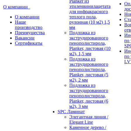
Planker из
Оп
этиленвинилацетата
О компании
дос
для инфракрасного
Но
О компании
теплого пола,
Ст
Наше
рулонная (10 м2) 1,5
Во
производство
мм
отв
Преимущества
Подложка из
Ин
Вакансии
экструдированного
по 
Сертификаты
пенополистирола,
SP
Planker, листовая (10
Ин
м2), 1,5 мм
по 
Подложка из
LV
экструдированного
пенополистирола,
Planker, листовая (5
м2), 2 мм
Подложка из
экструдированного
пенополистирола,
Planker, листовая (6
м2), 3 мм
SPC Ламинат
Элегантная линия /
Elegant Line
Каменное дерево /