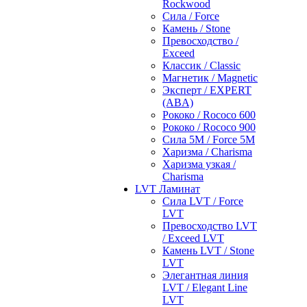
Rockwood
Сила / Force
Камень / Stone
Превосходство /
Exceed
Классик / Classic
Магнетик / Magnetic
Эксперт / EXPERT
(ABA)
Рококо / Rococo 600
Рококо / Rococo 900
Сила 5М / Force 5М
Харизма / Charisma
Харизма узкая /
Charisma
LVT Ламинат
Сила LVT / Force
LVT
Превосходство LVT
/ Exceed LVT
Камень LVT / Stone
LVT
Элегантная линия
LVT / Elegant Line
LVT