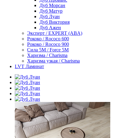
Дуб Морсан
Дуб Матур
Дуб Луан
Дуб Виктория
Дуб Ажен
Эксперт / EXPERT (ABA)
Рококо / Rococo 600
Рококо / Rococo 900
Сила 5М / Force 5М
Харизма / Charisma
Харизма узкая / Charisma
LVT Ламинат