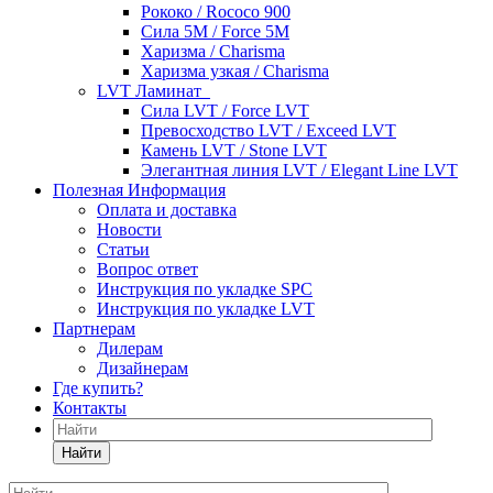
Рококо / Rococo 900
Сила 5М / Force 5М
Харизма / Charisma
Харизма узкая / Charisma
LVT Ламинат
Сила LVT / Force LVT
Превосходство LVT / Exceed LVT
Камень LVT / Stone LVT
Элегантная линия LVT / Elegant Line LVT
Полезная Информация
Оплата и доставка
Новости
Статьи
Вопрос ответ
Инструкция по укладке SPC
Инструкция по укладке LVT
Партнерам
Дилерам
Дизайнерам
Где купить?
Контакты
Найти